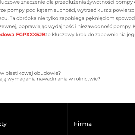
kluczowe znaczenie dla przedłużenia żywotności pompy 
ze pompy pod kątem suchości, wytrzeć kurz z powierzc
u. Ta obróbka nie tylko zapobiega pęknięciom spowod
erdzewnej, poprawiając wydajność i niezawodność pompy
rodowa FGPXXX5JB
to kluczowy krok do zapewnienia jego
w plastikowej obudowie?
ają wymagania nawadniania w rolnictwie?
ty
Firma