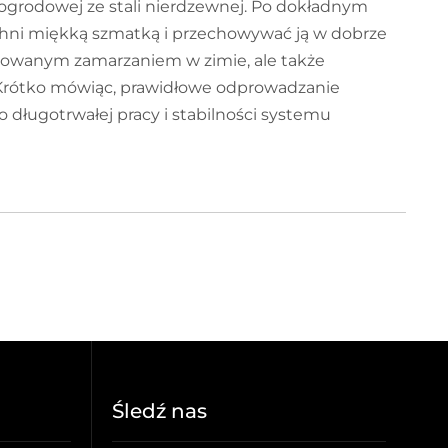
ogrodowej ze stali nierdzewnej. Po dokładnym
hni miękką szmatką i przechowywać ją w dobrze
owanym zamarzaniem w zimie, ale także
. Krótko mówiąc, prawidłowe odprowadzanie
 długotrwałej pracy i stabilności systemu
Śledź nas