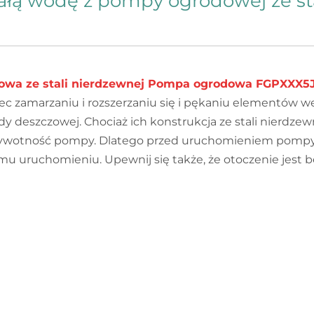
ałą wodę z pompy ogrodowej ze st
wa ze stali nierdzewnej Pompa ogrodowa FGPXXX5
iec zamarzaniu i rozszerzaniu się i pękaniu elementów
deszczowej. Chociaż ich konstrukcja ze stali nierdzewne
wotność pompy. Dlatego przed uruchomieniem pompy na
u uruchomieniu. Upewnij się także, że otoczenie jest b