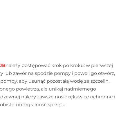
JB
należy postępować krok po kroku: w pierwszej
wy lub zawór na spodzie pompy i powoli go otwórz,
 pompy, aby usunąć pozostałą wodę ze szczelin,
ężonego powietrza, ale unikaj nadmiernego
rdzewnej należy zawsze nosić rękawice ochronne i
iste i integralność sprzętu.