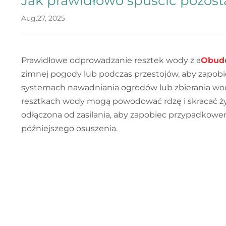
Jak prawidłowo spuścić pozost
Aug.27, 2025
Prawidłowe odprowadzanie resztek wody z a
Obudo
zimnej pogody lub podczas przestojów, aby zapob
systemach nawadniania ogrodów lub zbierania wody 
resztkach wody mogą powodować rdzę i skracać ży
odłączona od zasilania, aby zapobiec przypadkowem
późniejszego osuszenia.